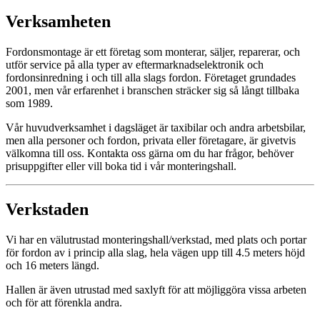
Verksamheten
Fordonsmontage är ett företag som monterar, säljer, reparerar, och
utför service på alla typer av eftermarknadselektronik och
fordonsinredning i och till alla slags fordon. Företaget grundades
2001, men vår erfarenhet i branschen sträcker sig så långt tillbaka
som 1989.
Vår huvudverksamhet i dagsläget är taxibilar och andra arbetsbilar,
men alla personer och fordon, privata eller företagare, är givetvis
välkomna till oss. Kontakta oss gärna om du har frågor, behöver
prisuppgifter eller vill boka tid i vår monteringshall.
Verkstaden
Vi har en välutrustad monteringshall/verkstad, med plats och portar
för fordon av i princip alla slag, hela vägen upp till 4.5 meters höjd
och 16 meters längd.
Hallen är även utrustad med saxlyft för att möjliggöra vissa arbeten
och för att förenkla andra.